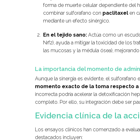
forma de muerte celular dependiente del hi
combinar sulforafano con
paclitaxel
en cá
mediante un efecto sinérgico.
En el tejido sano:
Actúa como un escudo pr
Nrf2), ayuda a mitigar la toxicidad de los
las mucosas y la médula ósea), mejorando si
La importancia del momento de admini
Aunque la sinergia es evidente, el sulforafan
momento exacto de la toma respecto a la 
incorrecta podría acelerar la detoxificación h
completo. Por ello, su integración debe ser pa
Evidencia clínica de la ac
Los ensayos clínicos han comenzado a evaluar 
destacados incluyen: