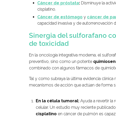
Cáncer de próstata
:
Disminuye la activ
cisplatino.
Cáncer de estómago
y
cáncer de pa
capacidad invasiva y de autorrenovación d
Sinergia del sulforafano co
de toxicidad
En la oncología integrativa moderna, el sulfo
preventivo, sino como un potente
quimiosens
combinado con algunos fármacos de quimiotera
Tal y como subraya la última evidencia clínica 
mecanismos de acción que actúan de forma s
En la célula tumoral:
Ayuda a revertir la 
celular. Un estudio muy reciente publicad
cisplatino
en cáncer de pulmón es capaz 