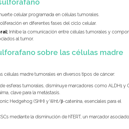
sulforafano
uerte celular programada en células tumorales.
liferación en diferentes fases del ciclo celular.
ral:
Inhibe la comunicación entre células tumorales y compo
iados al tumor.
ulforafano sobre las células madre
as células madre tumorales en diversos tipos de cáncer:
 de esferas tumorales, disminuye marcadores como ALDH1 y C
ima, clave para la metástasis.
onic Hedgehog (SHH) y Wnt/β-catenina, esenciales para el
SCs mediante la disminución de hTERT, un marcador asociad