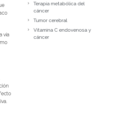
Terapia metabólica del
ue
cáncer
maco
Tumor cerebral
Vitamina C endovenosa y
a vía
cáncer
como
ción
efecto
iva.