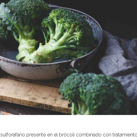
l sulforafano presente en el brócoli combinado con tratamient