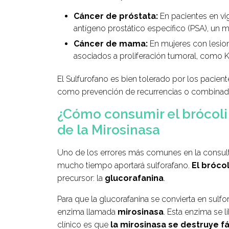
Cáncer de próstata:
En pacientes en vig
antígeno prostático específico (PSA), un 
Cáncer de mama:
En mujeres con lesio
asociados a proliferación tumoral, como K
El Sulfurofano es bien tolerado por los pacient
como prevención de recurrencias o combinado
¿Cómo consumir el brócoli 
de la Mirosinasa
Uno de los errores más comunes en la consult
mucho tiempo aportará sulforafano.
El bróco
precursor: la
glucorafanina
.
Para que la glucorafanina se convierta en sulfo
enzima llamada
mirosinasa
. Esta enzima se 
clínico es que
la mirosinasa se destruye f