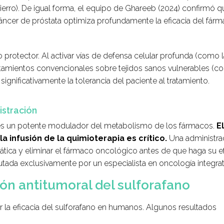
erro). De igual forma, el equipo de Ghareeb (2024) confirmó q
ncer de próstata optimiza profundamente la eficacia del fár
otector. Al activar vías de defensa celular profunda (como l
 tratamientos convencionales sobre tejidos sanos vulnerables (
gnificativamente la tolerancia del paciente al tratamiento.
stración
o es un potente modulador del metabolismo de los fármacos.
El
infusión de la quimioterapia es crítico.
Una administra
epática y eliminar el fármaco oncológico antes de que haga su 
utada exclusivamente por un especialista en oncología integrat
ción antitumoral del sulforafano
la eficacia del sulforafano en humanos. Algunos resultados