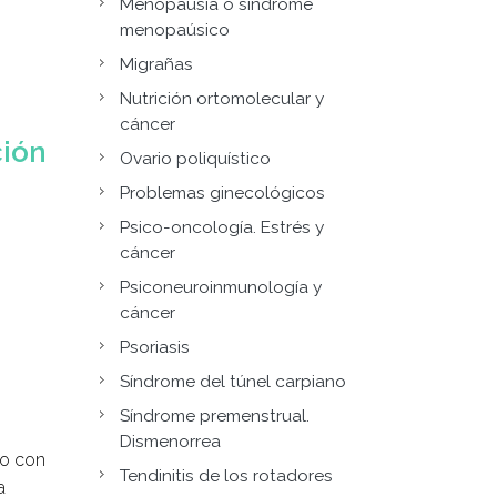
Menopausia o síndrome
menopaúsico
Migrañas
Nutrición ortomolecular y
cáncer
ción
Ovario poliquístico
Problemas ginecológicos
Psico-oncología. Estrés y
cáncer
Psiconeuroinmunología y
cáncer
Psoriasis
Síndrome del túnel carpiano
Síndrome premenstrual.
Dismenorrea
do con
Tendinitis de los rotadores
a