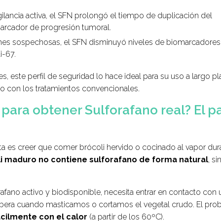
ilancia activa, el SFN prolongó el tiempo de duplicación del
marcador de progresión tumoral.
nes sospechosas, el SFN disminuyó niveles de biomarcadores
i-67.
es, este perfil de seguridad lo hace ideal para su uso a largo p
 con los tratamientos convencionales.
para obtener Sulforafano real? El p
a es creer que comer brócoli hervido o cocinado al vapor dur
li maduro no contiene sulforafano de forma natural
, si
rafano activo y biodisponible, necesita entrar en contacto con 
libera cuando masticamos o cortamos el vegetal crudo. El pr
ácilmente con el calor
(a partir de los 60ºC).