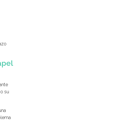
lazo
apel
ante
no su
una
oblema