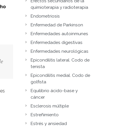
Efectos secundarios de la
cho
quimioterapia y radioterapia
Endometriosis
Enfermedad de Parkinson
s
Enfermedades autoinmunes
Enfermedades digestivas
Enfermedades neurológicas
Epicondilitis lateral. Codo de
de
tenista
Epicondilitis medial. Codo de
golfista
Equilibrio ácido-base y
tes
cáncer
Esclerosis múltiple
Estreñimiento
Estrés y ansiedad