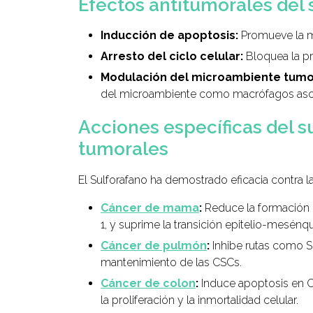
Efectos antitumorales del 
Inducción de apoptosis:
Promueve la m
Arresto del ciclo celular:
Bloquea la pro
Modulación del microambiente tumo
del microambiente como macrófagos asoc
Acciones específicas del s
tumorales
El Sulforafano ha demostrado eficacia contra l
Cáncer de mama
:
Reduce la formación
1, y suprime la transición epitelio-mesénqu
Cáncer de pulmón
:
Inhibe rutas como S
mantenimiento de las CSCs.
Cáncer de colon
:
Induce apoptosis en C
la proliferación y la inmortalidad celular.