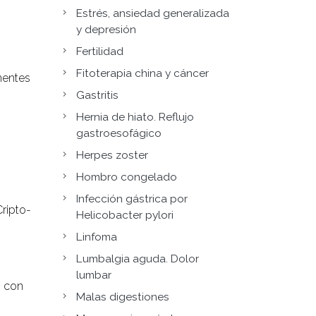
Estrés, ansiedad generalizada
y depresión
Fertilidad
Fitoterapia china y cáncer
nentes
Gastritis
Hernia de hiato. Reflujo
gastroesofágico
Herpes zoster
Hombro congelado
Infección gástrica por
ripto-
Helicobacter pylori
Linfoma
Lumbalgia aguda. Dolor
lumbar
o con
Malas digestiones