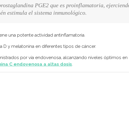
 prostaglandina PGE2 que es proinflamatoria, ejerciend
ién estimula el sistema inmunológico.
iene una potente actividad antinflamatoria.
a D y melatonina en diferentes tipos de cáncer.
nistrados por vía endovenosa, alcanzando niveles óptimos en
mina C endovenosa a altas dosis
.