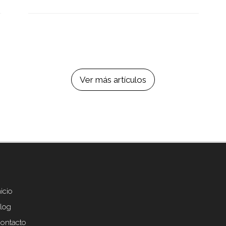
Ver más artículos
nicio
ter
nu
log
ontacto