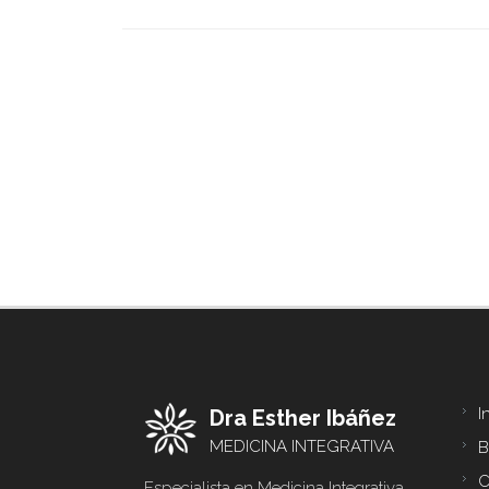
I
Dra Esther Ibáñez
Foo
me
MEDICINA INTEGRATIVA
B
C
Especialista en Medicina Integrativa.