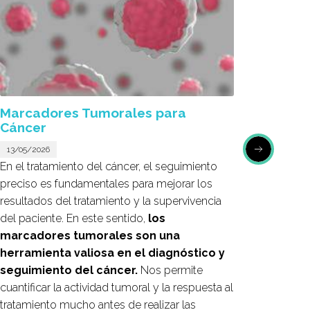
Marcadores Tumorales para
Fórmu
Cáncer
cánce
13/05/2026
08/05/2
En el tratamiento del cáncer, el seguimiento
En la ú
preciso es fundamentales para mejorar los
estudio
resultados del tratamiento y la supervivencia
fórmula
del paciente. En este sentido,
los
del cán
marcadores tumorales son una
en los 
herramienta valiosa en el diagnóstico y
pulmó
seguimiento del cáncer.
Nos permite
cuantificar la actividad tumoral y la respuesta al
tratamiento mucho antes de realizar las