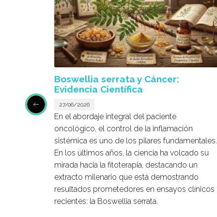
Boswellia serrata y Cáncer:
Evidencia Científica
27/06/2026
que el
En el abordaje integral del paciente
s
oncológico, el control de la inflamación
s de
sistémica es uno de los pilares fundamentales.
ta,
En los últimos años, la ciencia ha volcado su
cia
mirada hacia la fitoterapia, destacando un
rofano
extracto milenario que está demostrando
resultados prometedores en ensayos clínicos
n
recientes: la
Boswellia serrata
.