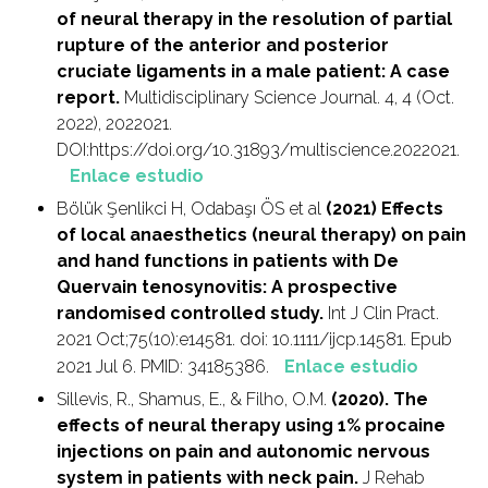
of neural therapy in the resolution of partial
rupture of the anterior and posterior
cruciate ligaments in a male patient: A case
report.
Multidisciplinary Science Journal. 4, 4 (Oct.
2022), 2022021.
DOI:https://doi.org/10.31893/multiscience.2022021.
Enlace estudio
Bölük Şenlikci H, Odabaşı ÖS et al
(2021)
Effects
of local anaesthetics (neural therapy) on pain
and hand functions in patients with De
Quervain tenosynovitis: A prospective
randomised controlled study.
Int J Clin Pract.
2021 Oct;75(10):e14581. doi: 10.1111/ijcp.14581. Epub
2021 Jul 6. PMID: 34185386.
Enlace estudio
Sillevis, R., Shamus, E., & Filho, O.M.
(2020).
The
effects of neural therapy using 1% procaine
injections on pain and autonomic nervous
system in patients with neck pain
.
J Rehab