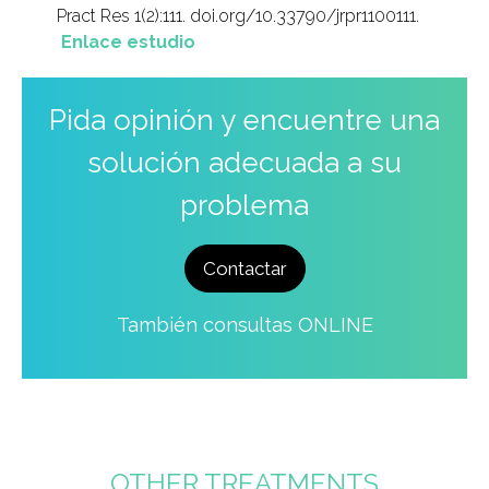
Pract Res 1(2):111. doi.org/10.33790/jrpr1100111.
Enlace estudio
Pida opinión y encuentre una
solución adecuada a su
problema
Contactar
También consultas ONLINE
OTHER TREATMENTS