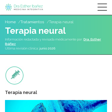
Skip
Home
Tratamientos
Terapia neural
to
Terapia neural
main
content
Información redactada y revisada médicamente por:
Dra. Esther
Ibáñez
Última revisión clínica:
junio 2026
Terapia neural