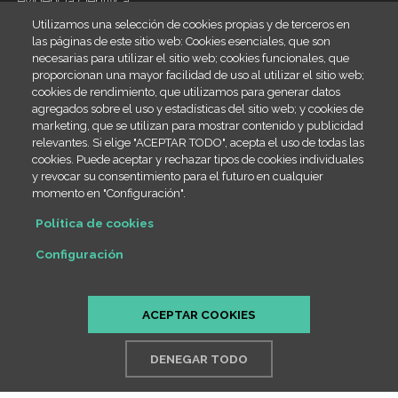
evidencia científica
Utilizamos una selección de cookies propias y de terceros en
Inicio
Footer
las páginas de este sitio web: Cookies esenciales, que son
menu
necesarias para utilizar el sitio web; cookies funcionales, que
Blog
proporcionan una mayor facilidad de uso al utilizar el sitio web;
Contacto
cookies de rendimiento, que utilizamos para generar datos
agregados sobre el uso y estadísticas del sitio web; y cookies de
Legal
marketing, que se utilizan para mostrar contenido y publicidad
relevantes. Si elige "ACEPTAR TODO", acepta el uso de todas las
Política de cookies
cookies. Puede aceptar y rechazar tipos de cookies individuales
SiteMap
y revocar su consentimiento para el futuro en cualquier
momento en "Configuración".
Contact info
Política de cookies
(+34) 666 23 19 66
Configuración
info@draestheribañez.com
Passeig de Sant Gervasi 55, 08022 Barcelona
ACEPTAR COOKIES
DENEGAR TODO