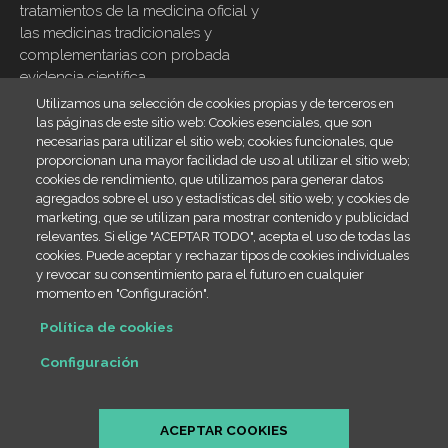
tratamientos de la medicina oficial y
las medicinas tradicionales y
complementarias con probada
evidencia científica
Utilizamos una selección de cookies propias y de terceros en
Inicio
Footer
las páginas de este sitio web: Cookies esenciales, que son
menu
necesarias para utilizar el sitio web; cookies funcionales, que
Blog
proporcionan una mayor facilidad de uso al utilizar el sitio web;
Contacto
cookies de rendimiento, que utilizamos para generar datos
agregados sobre el uso y estadísticas del sitio web; y cookies de
Legal
marketing, que se utilizan para mostrar contenido y publicidad
relevantes. Si elige "ACEPTAR TODO", acepta el uso de todas las
Política de cookies
cookies. Puede aceptar y rechazar tipos de cookies individuales
SiteMap
y revocar su consentimiento para el futuro en cualquier
momento en "Configuración".
Contact info
Política de cookies
(+34) 666 23 19 66
Configuración
info@draestheribañez.com
Passeig de Sant Gervasi 55, 08022 Barcelona
ACEPTAR COOKIES