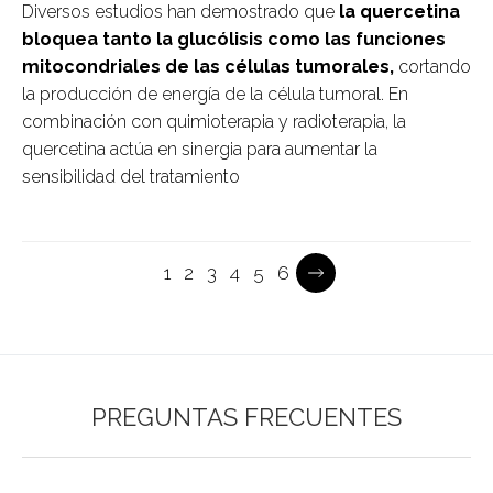
Diversos estudios han demostrado que
la quercetina
bloquea tanto la glucólisis como las funciones
mitocondriales de las células tumorales,
cortando
la producción de energía de la célula tumoral. En
combinación con quimioterapia y radioterapia, la
quercetina actúa en sinergia para aumentar la
sensibilidad del tratamiento
Current
1
Página
2
Página
3
Página
4
Página
5
Página
6
Pagination
page
PREGUNTAS FRECUENTES