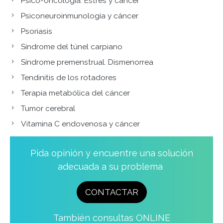
Psico-oncología. Estrés y cáncer
Psiconeuroinmunología y cáncer
Psoriasis
Síndrome del túnel carpiano
Síndrome premenstrual. Dismenorrea
Tendinitis de los rotadores
Terapia metabólica del cáncer
Tumor cerebral
Vitamina C endovenosa y cáncer
Sections
Pida opinión y encuentre una solución
adecuada a su problema
CONTACTAR
También consultas ONLINE