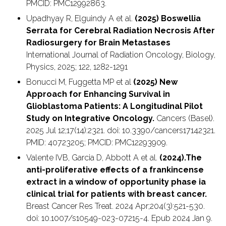
PMCID: PMC12992863.
Upadhyay R, Elguindy A et al.
(2025) Boswellia
Serrata for Cerebral Radiation Necrosis After
Radiosurgery for Brain Metastases
International Journal of Radiation Oncology, Biology,
Physics, 2025; 122, 1282-1291
Bonucci M, Fuggetta MP et al
(2025) New
Approach for Enhancing Survival in
Glioblastoma Patients: A Longitudinal Pilot
Study on Integrative Oncology.
Cancers (Basel).
2025 Jul 12;17(14):2321. doi: 10.3390/cancers17142321.
PMID: 40723205; PMCID: PMC12293909.
Valente IVB, Garcia D, Abbott A et al.
(2024).The
anti-proliferative effects of a frankincense
extract in a window of opportunity phase ia
clinical trial for patients with breast cancer.
Breast Cancer Res Treat. 2024 Apr;204(3):521-530.
doi: 10.1007/s10549-023-07215-4. Epub 2024 Jan 9.