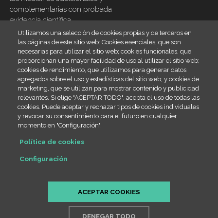
complementarias con probada
evidencia científica
Utilizamos una selección de cookies propias y de terceros en
Inicio
Footer
las páginas de este sitio web: Cookies esenciales, que son
menu
necesarias para utilizar el sitio web; cookies funcionales, que
Blog
proporcionan una mayor facilidad de uso al utilizar el sitio web;
Contacto
cookies de rendimiento, que utilizamos para generar datos
agregados sobre el uso y estadísticas del sitio web; y cookies de
Legal
marketing, que se utilizan para mostrar contenido y publicidad
relevantes. Si elige "ACEPTAR TODO", acepta el uso de todas las
Política de cookies
cookies. Puede aceptar y rechazar tipos de cookies individuales
SiteMap
y revocar su consentimiento para el futuro en cualquier
momento en "Configuración".
Contact info
Política de cookies
(+34) 666 23 19 66
Configuración
info@draestheribañez.com
Passeig de Sant Gervasi 55, 08022 Barcelona
ACEPTAR COOKIES
DENEGAR TODO