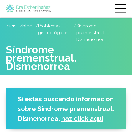
Skip
Inicio
blog
Problemas
Síndrome
to
ginecológicos
premenstrual.
main
Dismenorrea
content
Síndrome
premenstrual.
Dismenorrea
Si estás buscando información
sobre
Síndrome premenstrual.
Dismenorrea
,
haz click aquí