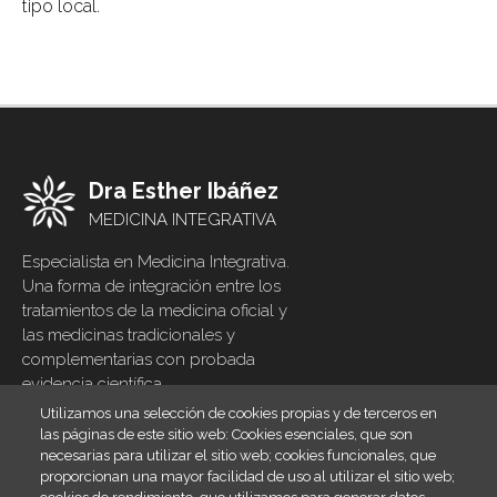
tipo local.
Dra Esther Ibáñez
MEDICINA INTEGRATIVA
Especialista en Medicina Integrativa.
Una forma de integración entre los
tratamientos de la medicina oficial y
las medicinas tradicionales y
complementarias con probada
evidencia científica
Utilizamos una selección de cookies propias y de terceros en
Inicio
Footer
las páginas de este sitio web: Cookies esenciales, que son
menu
necesarias para utilizar el sitio web; cookies funcionales, que
Blog
proporcionan una mayor facilidad de uso al utilizar el sitio web;
Contacto