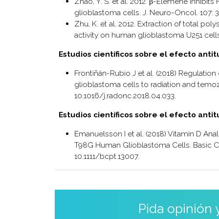
Zhao, Y. S. et al. 2012. β-Elemene inhib
glioblastoma cells. J. Neuro-Oncol. 107: 
Zhu, K. et al. 2012. Extraction of total po
activity on human glioblastoma U251 cells
Estudios científicos sobre el efecto ant
Frontiñán-Rubio J et al. (2018) Regulati
glioblastoma cells to radiation and temo
10.1016/j.radonc.2018.04.033.
Estudios científicos sobre el efecto anti
Emanuelsson I et al. (2018) Vitamin D Analo
T98G Human Glioblastoma Cells. Basic Cli
10.1111/bcpt.13007.
Pida opinión