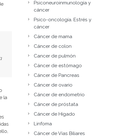
Psiconeuroinmunología y
de
cáncer
Psico-oncología. Estrés y
cáncer
Cáncer de mama
Cáncer de colon
Cancer de pulmón
a
Cáncer de estómago
Cáncer de Pancreas
Cáncer de ovario
o
Cáncer de endometrio
e la
Cáncer de próstata
Cáncer de Hígado
es
Linfoma
idas
llo,
Cáncer de Vías Biliares