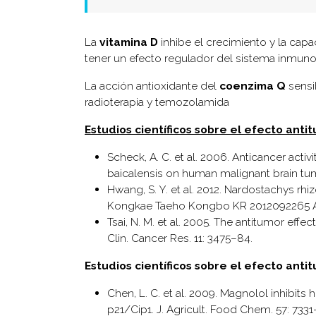
La
vitamina D
inhibe el crecimiento y la cap
tener un efecto regulador del sistema inmuno
La acción antioxidante del
coenzima Q
sensi
radioterapia y temozolamida
Estudios científicos sobre el efecto ant
Scheck, A. C. et al. 2006. Anticancer activ
baicalensis on human malignant brain tum
Hwang, S. Y. et al. 2012. Nardostachys rh
Kongkae Taeho Kongbo KR 2012092265 A
Tsai, N. M. et al. 2005. The antitumor effe
Clin. Cancer Res. 11: 3475–84.
Estudios científicos sobre el efecto anti
Chen, L. C. et al. 2009. Magnolol inhibits
p21/Cip1. J. Agricult. Food Chem. 57: 7331