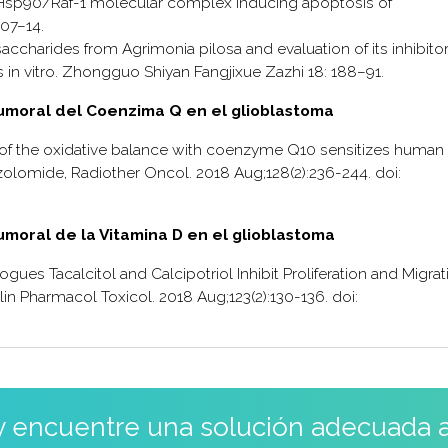
its Hsp90/Raf-1 molecular complex inducing apoptosis of
307–14.
lysaccharides from Agrimonia pilosa and evaluation of its inhibito
 in vitro. Zhongguo Shiyan Fangjixue Zazhi 18: 188–91.
itumoral del Coenzima Q en el glioblastoma
on of the oxidative balance with coenzyme Q10 sensitizes human
zolomide, Radiother Oncol. 2018 Aug;128(2):236-244. doi:
tumoral de la Vitamina D en el glioblastoma
gues Tacalcitol and Calcipotriol Inhibit Proliferation and Migrat
n Pharmacol Toxicol. 2018 Aug;123(2):130-136. doi:
 y encuentre una solución adecuada 