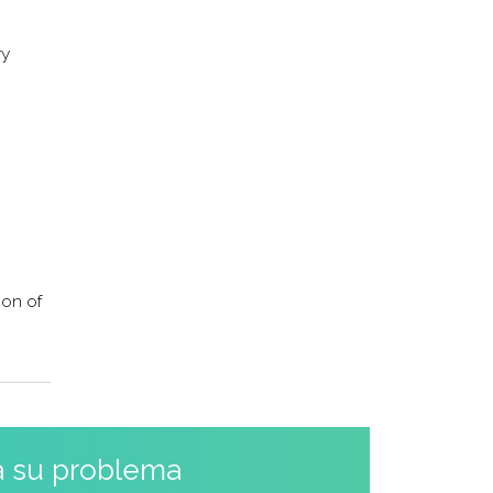
ry
ion of
a su problema