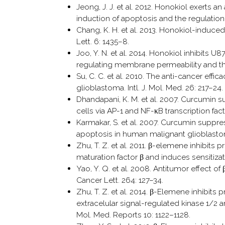
Jeong, J. J. et al. 2012. Honokiol exerts 
induction of apoptosis and the regulation 
Chang, K. H. et al. 2013. Honokiol-induc
Lett. 6: 1435–8.
Joo, Y. N. et al. 2014. Honokiol inhibits
regulating membrane permeability and the 
Su, C. C. et al. 2010. The anti-cancer eff
glioblastoma. Intl. J. Mol. Med. 26: 217–24.
Dhandapani, K. M. et al. 2007. Curcumi
cells via AP-1 and NF-κB transcription fac
Karmakar, S. et al. 2007. Curcumin suppre
apoptosis in human malignant glioblasto
Zhu, T. Z. et al. 2011. β-elemene inhibits 
maturation factor β and induces sensitizat
Yao, Y. Q. et al. 2008. Antitumor effect 
Cancer Lett. 264: 127–34.
Zhu, T. Z. et al. 2014. β-Elemene inhibits 
extracelular signal-regulated kinase 1/2
Mol. Med. Reports 10: 1122–1128.