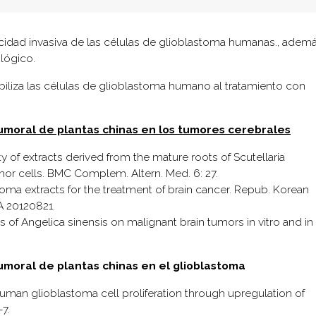
acidad invasiva de las células de glioblastoma humanas., adem
lógico.
biliza las células de glioblastoma humano al tratamiento con
itumoral de plantas chinas en los tumores cerebrales
ity of extracts derived from the mature roots of Scutellaria
or cells. BMC Complem. Altern. Med. 6: 27.
izoma extracts for the treatment of brain cancer. Repub. Korean
 20120821.
cts of Angelica sinensis on malignant brain tumors in vitro and in 
tumoral de plantas chinas en el glioblastoma
 human glioblastoma cell proliferation through upregulation of
–7.