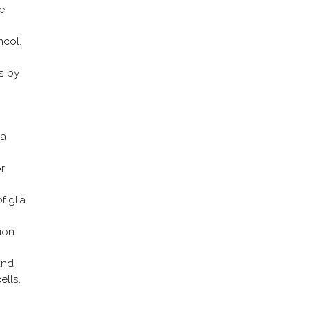
e
ncol.
s by
ma
r
f glia
ion.
and
ells.