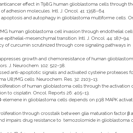
an anticancer effect in T98G human glioblastoma cells through th
of adhesion molecules. Intl. J. Oncol. 41: 1358–64.
ed apoptosis and autophagy in glioblastoma multiforme cells. O
 U87MG human glioblastoma cell invasion through endothelial cell
epithelial-mesenchymal transition. Intl. J. Oncol. 44: 187–94.
icacy of curcumin scrutinized through core signaling pathways in
n suppresses growth and chemoresistance of human glioblasto
tors. J. Neurochem. 102: 522–38.
ssed anti-apoptotic signals and activated cysteine proteases fo
ma U87MG cells. Neurochem. Res. 32: 2103–13.
proliferation of human glioblastoma cells through the activation o
ion to cisplatin. Oncol. Reports 26: 405–13.
of β-elemene in glioblastoma cells depends on p38 MAPK activat
proliferation through crosstalk between glia maturation factor β 
 and impairs drug resistance to temozolomide in glioblastoma c