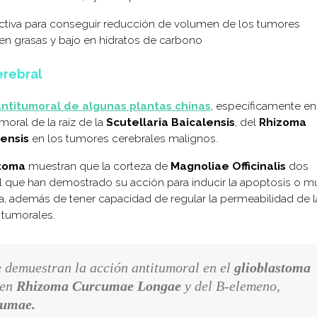
ctiva para conseguir reducción de volumen de los tumores
o en grasas y bajo en hidratos de carbono
erebral
ntitumoral de algunas plantas chinas
, específicamente en
moral de la raíz de la
Scutellaria Baicalensis
, del
Rhizoma
nensis
en los tumores cerebrales malignos.
stoma
muestran que la corteza de
Magnoliae Officinalis
dos
l que han demostrado su acción para inducir la apoptosis o m
a, además de tener capacidad de regular la permeabilidad de l
 tumorales.
 demuestran la acción antitumoral en el
glioblastoma
 en
Rhizoma Curcumae Longae
y del B-elemeno,
cumae.