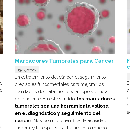
Marcadores Tumorales para Cáncer
F
c
13/05/2026
En el tratamiento del cáncer, el seguimiento
,
E
preciso es fundamentales para mejorar los
e
c
resultados del tratamiento y la supervivencia
p
del paciente. En este sentido,
los marcadores
e
tumorales son una herramienta valiosa
s
en el diagnóstico y seguimiento del
cáncer.
Nos permite cuantificar la actividad
a
tumoral y la respuesta al tratamiento mucho