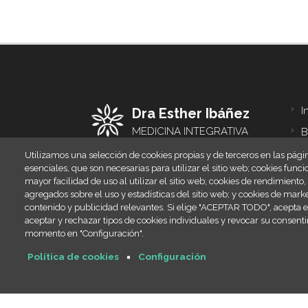
I
Dra Esther Ibáñez
Foo
me
MEDICINA INTEGRATIVA
B
C
Utilizamos una selección de cookies propias y de terceros en las págin
Especialista en Medicina Integrativa.
esenciales, que son necesarias para utilizar el sitio web; cookies fun
Una forma de integración entre los
L
mayor facilidad de uso al utilizar el sitio web; cookies de rendimiento
tratamientos de la medicina oficial y
agregados sobre el uso y estadísticas del sitio web; y cookies de mark
P
las medicinas tradicionales y
contenido y publicidad relevantes. Si elige "ACEPTAR TODO", acepta e
S
complementarias con probada
aceptar y rechazar tipos de cookies individuales y revocar su consent
evidencia científica
momento en "Configuración".
Política de cookies
Configuración