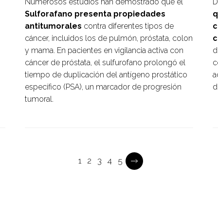
Numerosos estudios han demostrado que el
D
Sulforafano presenta propiedades
q
antitumorales
contra diferentes tipos de
c
cáncer, incluidos los de pulmón, próstata, colon
c
y mama. En pacientes en vigilancia activa con
d
cáncer de próstata, el sulfurofano prolongó el
c
tiempo de duplicación del antígeno prostático
a
específico (PSA), un marcador de progresión
d
tumoral.
Current
1
Página
2
Página
3
Página
4
Página
5
Pagination
page