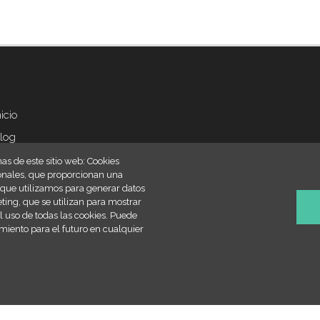
nicio
ter
nu
log
ontacto
as de este sitio web: Cookies
cionales, que proporcionan una
egal
, que utilizamos para generar datos
eting, que se utilizan para mostrar
olítica de cookies
l uso de todas las cookies. Puede
iteMap
imiento para el futuro en cualquier