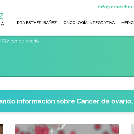
info@draesther
Main
navigation
DRA ESTHER IBAÑEZ
ONCOLOGÍA INTEGRATIVA
MEDIC
Cáncer de ovario
cando información sobre
Cáncer de ovario