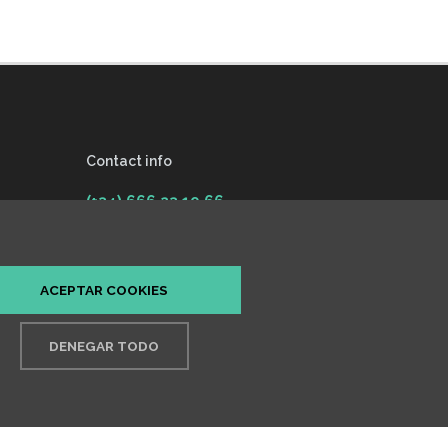
Contact info
(+34) 666 23 19 66
info@draestheribañez.com
Passeig de Sant Gervasi 55,
ACEPTAR COOKIES
08022 Barcelona
DENEGAR TODO