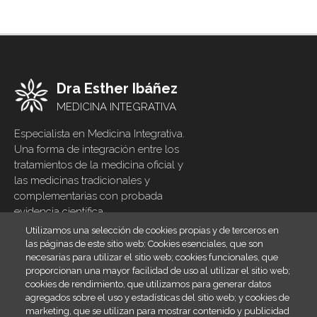
Dra Esther Ibáñez
MEDICINA INTEGRATIVA
Especialista en Medicina Integrativa.
Una forma de integración entre los
tratamientos de la medicina oficial y
las medicinas tradicionales y
complementarias con probada
evidencia científica
Utilizamos una selección de cookies propias y de terceros en
Inicio
Footer
las páginas de este sitio web: Cookies esenciales, que son
menu
necesarias para utilizar el sitio web; cookies funcionales, que
Blog
proporcionan una mayor facilidad de uso al utilizar el sitio web;
Contacto
cookies de rendimiento, que utilizamos para generar datos
agregados sobre el uso y estadísticas del sitio web; y cookies de
Legal
marketing, que se utilizan para mostrar contenido y publicidad