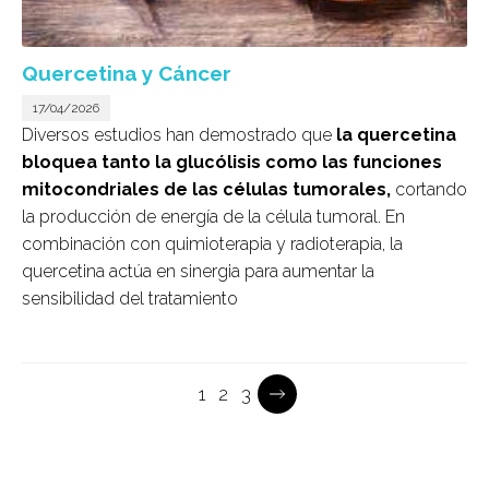
Quercetina y Cáncer
17/04/2026
Diversos estudios han demostrado que
la quercetina
bloquea tanto la glucólisis como las funciones
mitocondriales de las células tumorales,
cortando
la producción de energía de la célula tumoral. En
combinación con quimioterapia y radioterapia, la
quercetina actúa en sinergia para aumentar la
sensibilidad del tratamiento
Current
1
Página
2
Página
3
Pagination
page