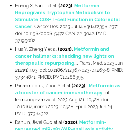
Huang X, Sun T et al.
(2023)
.
Metformin
Reprograms Tryptophan Metabolism to
Stimulate CD8+ T-cell Function in Colorectal
Cancer
. Cancer Res. 2023 Jul 14;83(14):2358-2371.
doi: 10.1158/0008-5472.CAN-22-3042. PMID:
37195082.
Hua Y, Zheng Y et al
(2023).
Metformin and
cancer hallmarks: shedding new lights on
therapeutic repurposing.
J Transl Med. 2023 Jun
21;21(1):403. doi: 10.1186/s12967-023-04263-8. PMID:
37344841; PMCID: PMC10286395.
Panaampon J, Zhou Y et al
(2023)
. Metformin as
a booster of cancer immunotherapy
. Int
Immunopharmacol. 2023 Aug;121:110528. doi:
10.1016/j.intimp.2023.110528. Epub 2023 Jun 24.
PMID: 37364322.
Dan Jin, Jiwei Guo et al (
2020)
.
Metformin-
repressed miR-381-YAP-snail axis activity