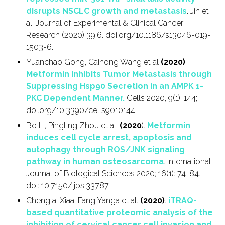
disrupts NSCLC growth and metastasis
. Jin et
al. Journal of Experimental & Clinical Cancer
Research (2020)
39:6. doi.org/10.1186/s13046-019-
1503-6.
Yuanchao Gong, Caihong Wang et al
(2020)
.
Metformin Inhibits Tumor Metastasis through
Suppressing Hsp90 Secretion in an AMPK 1-
PKC Dependent Manner.
Cells 2020, 9(1), 144;
doi.org/10.3390/cells9010144.
Bo Li, Pingting Zhou et al.
(2020
).
Metformin
induces cell cycle arrest, apoptosis and
autophagy through ROS/JNK signaling
pathway in human osteosarcoma
. International
Journal of Biological Sciences 2020; 16(1): 74-84.
doi: 10.7150/ijbs.33787.
Chenglai Xiaa, Fang Yanga et al.
(2020)
.
iTRAQ-
based quantitative proteomic analysis of the
inhibition of cervical cancer cell invasion and