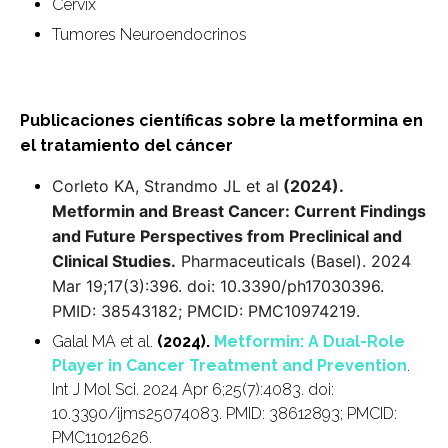
Cérvix
Tumores Neuroendocrinos
Publicaciones científicas sobre la metformina en
el tratamiento del cáncer
Corleto KA, Strandmo JL et al
(2024).
Metformin and Breast Cancer: Current Findings
and Future Perspectives from Preclinical and
Clinical Studies.
Pharmaceuticals (Basel). 2024
Mar 19;17(3):396. doi: 10.3390/ph17030396.
PMID: 38543182; PMCID: PMC10974219.
Galal MA et al.
(2024).
Metformin: A Dual-Role
Player in Cancer Treatment and Prevention
.
Int J Mol Sci. 2024 Apr 6;25(7):4083. doi:
10.3390/ijms25074083. PMID: 38612893; PMCID:
PMC11012626.