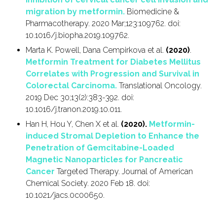
migration by metformin.
Biomedicine &
Pharmacotherapy. 2020 Mar;123:109762. doi:
10.1016/j.biopha.2019.109762.
Marta K. Powell, Dana Cempirkova et al.
(2020)
.
Metformin Treatment for Diabetes Mellitus
Correlates with Progression and Survival in
Colorectal Carcinoma.
Translational Oncology.
2019 Dec 30;13(2):383-392. doi:
10.1016/j.tranon.2019.10.011.
Han H, Hou Y, Chen X et al.
(2020).
Metformin-
induced Stromal Depletion to Enhance the
Penetration of Gemcitabine-Loaded
Magnetic Nanoparticles for Pancreatic
Cancer
Targeted Therapy. Journal of American
Chemical Society. 2020 Feb 18. doi:
10.1021/jacs.0c00650.