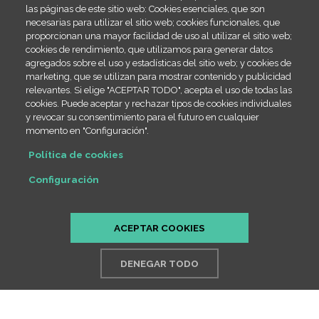
Inicio
Footer
las páginas de este sitio web: Cookies esenciales, que son
menu
necesarias para utilizar el sitio web; cookies funcionales, que
Blog
proporcionan una mayor facilidad de uso al utilizar el sitio web;
Contacto
cookies de rendimiento, que utilizamos para generar datos
agregados sobre el uso y estadísticas del sitio web; y cookies de
Legal
marketing, que se utilizan para mostrar contenido y publicidad
relevantes. Si elige "ACEPTAR TODO", acepta el uso de todas las
Política de cookies
cookies. Puede aceptar y rechazar tipos de cookies individuales
SiteMap
y revocar su consentimiento para el futuro en cualquier
momento en "Configuración".
Contact info
Política de cookies
(+34) 666 23 19 66
Configuración
info@draestheribañez.com
Passeig de Sant Gervasi 55, 08022 Barcelona
ACEPTAR COOKIES
DENEGAR TODO